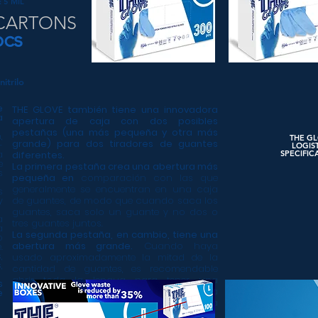
 5 MIL
CARTONS
pcs
itrilo
e
THE GLOVE también tiene una innovadora
a
apertura de caja con dos posibles
pestañas (una más pequeña y otra más
,
THE G
grande) para dos tiradores de guantes
-
LOGIS
a
diferentes.
SPECIFIC
e
La primera pestaña crea una abertura más
s
pequeña en
comparación con las que
generalmente se encuentran en una caja
s
y
de guantes, de modo que cuando saca los
guantes, saca solo un guante y no dos o
a
tres guantes juntos.
a
La segunda pestaña, en cambio, tiene una
o
abertura más grande.
Cuando haya
.
,
usado aproximadamente la mitad de la
,
cantidad de guantes, es recomendable
abrir toda la lengua para tener una
s
abertura más amplia y facilitar la
e
extracción de los guantes restantes en la
caja.