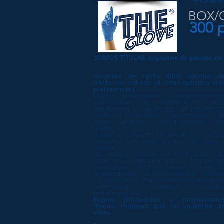
THICKNESS:
BOX/
300 
SOMOS TITULAR asignación
de
guantes de n
Guantes de nitrilo 100% caucho d
nitrilo, no causan al látex alérgico a l
piel humana.
Mejor capacidad anti-perforación
capacidad de penetración anti
bacteriana y capacidad de resistenci
química. Superficie adormecida d
larga duración, funcionamiento má
flexible.
Suave y cómodo de llevar. Los puño
cónicos son más fáciles de usar 
operar.
No tóxico, inofensivo e insípido. L
fórmula seleccionada, tecnologí
avanzada, tacto suave, cómod
antideslizante, funcionamiento flexible
Es adecuado para exámenes médicos
odontología, primeros auxilios
enfermería, etc.
Buena protección y propiedade
físicas, mejores que los guantes d
látex.