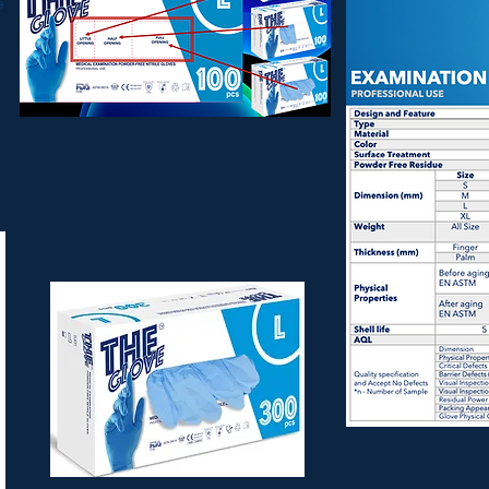
e
Esta solución evita que algunos guantes
caigan al suelo al extraerlos y queden
inutilizables, provocando un desperdicio
innecesario.
Mediante este sistema, los
residuos se reducen hasta en un 35%.