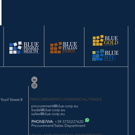
PROCUREMENT/COMMERCIAL/TRADE
osif Street 8
procurement@blue-corp.eu
trade@blue-corp.eu
sales@blue-corp.eu
PHONE/WA
: +39 3755227620
Procurement/Sales Department