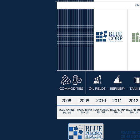
Chi
FDA510K 
CE 455/37