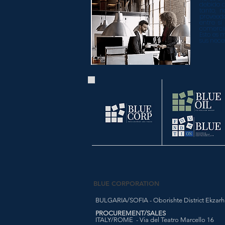
debido a
tanto, 
proveed
entre sí
comercio
Esto es 
sus nece
BLUE CORPORATION
BULGARIA/SOFIA - Oborishte District Ekzarh Y
PROCUREMENT/SALES
ITALY/ROME - Via del Teatro Marcello 16