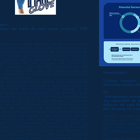
tador:
Velati nos habla de este nuevo proyecto, THE
o antes que nada déjeme decirle lo que está
ndo como consecuencia de la emergencia de
 el consiguiente aumento en la demanda de
s EPI (“Equipo de Protección Personal”). El enorme
 repentino de la demanda no solo ha creado
terrupción en la cadena de suministro
onal debido a un aumento múltiple de los
tos normales, sino que ha determinado de
Entrevistador:
 importante un aumento dramático en el
e estos productos.
“¿Cómo resuelve
 son una categoría de bienes que comprende
necesidad básica sat
de dispositivos diferentes y los desechables se
tran entre los más buscados debido a la
GV:
d de grandes cantidades a nivel mundial. Más
"Actualmente tenemo
icamente, los guantes de nitrilo desechables
una gran demanda y esta tendencia continúa
una capacidad de p
o. Los guantes de nitrilo vienen en variantes con
millones) de cajas 
lco, son flexibles y se adaptan a diferentes
mes durante 15 mes
de manos. La naturaleza libre de proteínas, sin
química y resistente a los pinchazos de los
Nuestro modelo de 
, brinda un alto nivel de protección con
pagos por adel
idad y la sensibilidad retenida al tacto es
controlamos toda l
l para las alergias y las irritaciones de la piel.
con nuestros cli
emia actual ha provocado una escasez de
directamente o a tra
 que está aumentando la demanda y, debido a
UU.
cción de trabajo pesado, los guantes de nitrilo se
Cubriremos todos lo