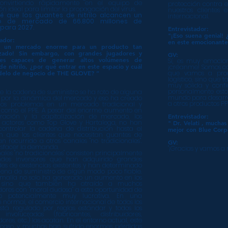
onvirtiendo rápidamente en el equipo de
protección contra e
ón ideal para limitar la propagación del virus.
nuestros clientes
é que los guantes de nitrilo alcancen un
internacional.
 de mercado de 66.800 millones de
 para 2027.
Entrevistador:
"¡Eso suena genial! 
tador:
en este emocionante
s un mercado enorme para un producto tan
lizado! Sin embargo, con grandes jugadores y
GV:
ntes capaces de generar altos volúmenes de
Sí, es muy emocio
de nitrilo, ¿por qué entrar en este espacio y cuál
¡créanme! Somos co
delo de negocio de THE GLOVE? ”
que vamos a produ
logístico, sino que
muy sólida y confia
personalmente esto
e la cadena de suministro se ha roto de alguna
mundo para desarro
por la dinámica del mercado y eso ha creado
a otros productos PPE
os problemas en un mercado tradicional y
como el PPE. A pesar del enorme aumento en
uración y la capitalización de mercado, los
Entrevistador:
 actores como Top Glove y Hartalega, no han
"
Dr. Velati
, muchas 
controlar la cadena de distribución hasta el
mejor con Blue Corp
n que los clientes que necesitan guantes de
han recurrido a otros canales "no tradicionales".
GV:
isfacer la demanda.
"¡Gracias y vamos a
nales "no tradicionales" consisten principalmente
des inversores que han adquirido grandes
es de existencias existentes y han determinado
ena de suministro de algún modo poco fiable.
omalía no solo ha generado un aumento en los
s, sino que también ha atraído a muchos
idores con "moral dudosa" a esta oportunidad de
o potencialmente muy lucrativa. En una
n normal, el comercio internacional de todos los
stá regulado por reglas estándar y todos los
 involucrados (fabricantes, distribuidores,
res, etc.) las acatan. En el entorno actual, este
 caso, y muchos han sufrido enormes pérdidas