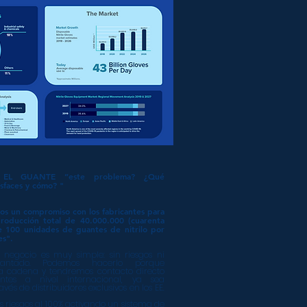
“ EL GUANTE ”este problema? ¿Qué
isfaces y cómo? "
s un compromiso con los fabricantes para
roducción total de 40.000.000 (cuarenta
de 100 unidades de guantes de nitrilo por
es".
negocio es muy simple: sin riesgos ni
antado. Podemos hacerlo porque
a cadena y tendremos contacto directo
entes a nivel internacional, ya sea
vés de distribuidores exclusivos en los EE.
s riesgos al 100% activando un sistema de