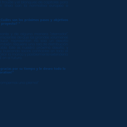
l fraude y el blanqueo de capitales para
 en línea con la normativa europea e
¿Cuáles son los próximos pasos y objetivos
 proyecto? "
nante y de alguna manera "aterrador",
nscientes de que los grandes volúmenes
cir, representan no solo un desafío
 también requiere una red de distribución
ble. Este es nuestro próximo desafío, y
y buscando socios confiables en todo el
llar la marca y posiblemente extenderla
 en el futuro.
gracias por su tiempo y le deseo todo lo
oration!"
 rompernos una pierna!"