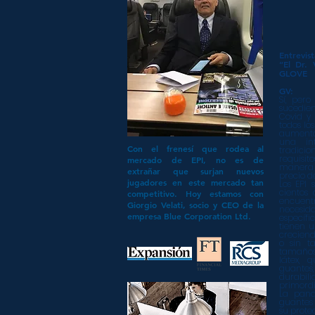
Entrevis
“El Dr. 
GLOVE
GV:
Sí, per
sucedie
Covid y
todos lo
aumento
una in
Con el frenesí que rodea al
tradici
requisi
mercado de EPI, no es de
manera
extrañar que surjan nuevos
precio d
jugadores en este mercado tan
Los EPI
cientos 
competitivo. Hoy estamos con
encuen
Giorgio Velati, socio y CEO de la
necesida
empresa Blue Corporation Ltd.
específ
tienen 
creciend
o sin ta
tamaños 
látex, 
guantes
durabil
primordia
La pand
guantes
su prote