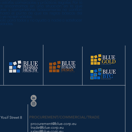
 estafas comerciales y prácticas ilegales. Por lo
nos encontramos en una situación en la que
ores y compradores básicamente no confían
 hasta el punto de que las reglas básicas del
 ya no son válidas.
malo para todos y no ayuda a nadie a satisfacer
sidades.
PROCUREMENT/COMMERCIAL/TRADE
osif Street 8
procurement@blue-corp.eu
trade@blue-corp.eu
sales@blue-corp.eu