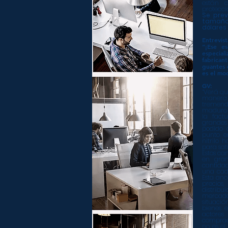
están c
protecci
Se prev
tamaño
dólares
Entrevis
“¡Ese e
especia
fabrica
guantes 
es el mo
GV:
“Verá qu
manera 
tremend
maduro 
la fact
grandes
podido 
punto e
nitrilo 
para sat
Estos ca
en gran
cantidad
una cad
Esta an
precio
distribu
mercad
situació
bienes e
actores
comprado
no es el